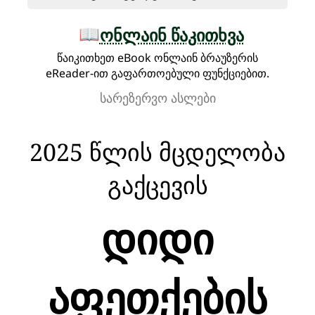
ᲝᲜᲚᲐᲘᲜ ᲬᲐᲙᲘᲗᲮᲕᲐ
📖
წაიკითხეთ eBook ონლაინ ბრაუზერის
eReader-ით გაფართოებული ფუნქციებით.
სარეზერვო ასლები
2025 წლის მცდელობა
გაქცევის
დიდი
აფეთქების